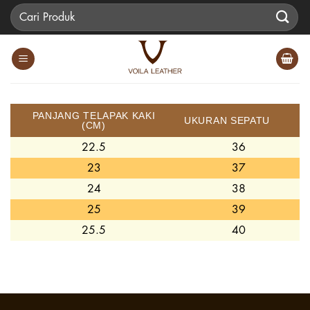
Skip
Pencarian
to
untuk:
content
PANJANG TELAPAK KAKI
UKURAN SEPATU
(CM)
22.5
36
23
37
24
38
25
39
25.5
40