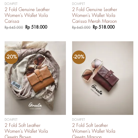
DOMPET
DOMPET
2 Fold Genuine Leather
2 Fold Genuine Leather
Women’s Wallet Voila
Women’s Wallet Voila
Carissa
Carissa Merah Maroon
Harga
Harga
Harga
Harga
Rp
518.000
Rp
518.000
Rp
645.000
Rp
645.000
aslinya
saat
aslinya
saat
adalah:
ini
adalah:
ini
Rp 645.000.
adalah:
Rp 645.000.
adalah:
Rp 518.000.
Rp 518.000.
-20%
-20%
DOMPET
DOMPET
2 Fold Soft Leather
2 Fold Soft Leather
Women’s Wallet Voila
Women’s Wallet Voila
Greeta Brown
Greeta Maroon