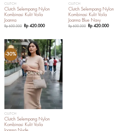
CLUTCH
CLUTCH
Clutch Selempang Nylon
Clutch Selempang Nylon
Kombinasi Kulit Voila
Kombinasi Kulit Voila
Joanna
Joanna Blue Navy
Harga
Harga
Harga
Harga
Rp
420.000
Rp
420.000
Rp
600.000
Rp
600.000
aslinya
saat
aslinya
saat
adalah:
ini
adalah:
ini
Rp 600.000.
adalah:
Rp 600.000.
adalah:
Rp 420.000.
Rp 420.000.
-30%
CLUTCH
Clutch Selempang Nylon
Kombinasi Kulit Voila
Joanna Nude