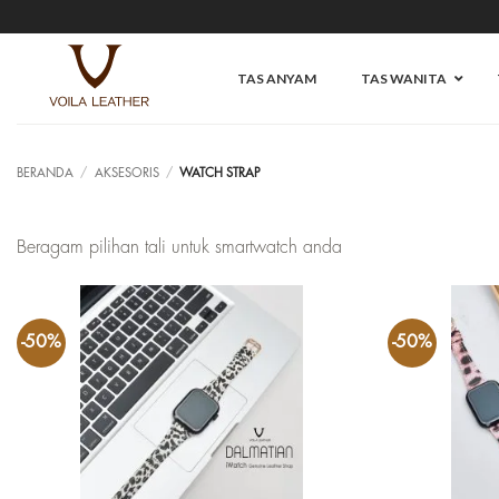
Skip
to
content
TAS ANYAM
TAS WANITA
BERANDA
/
AKSESORIS
/
WATCH STRAP
Beragam pilihan tali untuk smartwatch anda
-50%
-50%