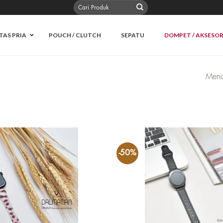
Pencarian
untuk:
TAS PRIA
POUCH / CLUTCH
SEPATU
DOMPET / AKSESOR
Mena
-50%