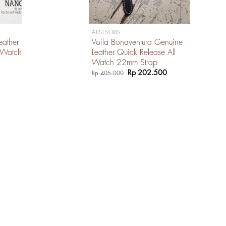
AKSESORIS
eather
Voila Bonaventura Genuine
t Watch
Leather Quick Release All
Watch 22mm Strap
Harga
Harga
Harga
Rp
202.500
Rp
405.000
saat
aslinya
saat
ini
adalah:
ini
.
adalah:
Rp 405.000.
adalah:
Rp 150.000.
Rp 202.500.