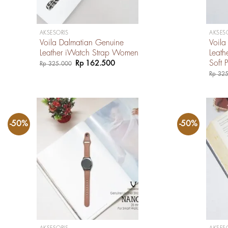
AKSESORIS
AKSES
Voila Dalmatian Genuine
Voila
Leather iWatch Strap Women
Leat
Soft 
Harga
Harga
Rp
162.500
Rp
325.000
aslinya
saat
Rp
325
adalah:
ini
Rp 325.000.
adalah:
Rp 162.500.
-50%
-50%