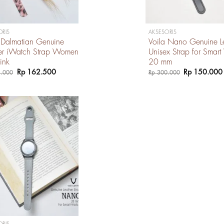
ORIS
AKSESORIS
 Dalmatian Genuine
Voila Nano Genuine L
her iWatch Strap Women
Unisex Strap for Smar
Pink
20 mm
Harga
Harga
Harga
Rp
162.500
Rp
150.000
.000
Rp
300.000
aslinya
saat
aslinya
adalah:
ini
adalah:
Rp 325.000.
adalah:
Rp 300.000
Rp 162.500.