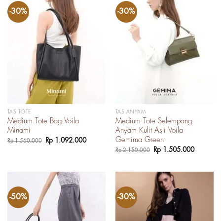
-30%
-30%
TAS TOTE
TAS ANYAM
Medium Tote Bag Voila
Medium Tote Selempang
Minami
Anyam Kulit Asli Voila
Gemima Green
Harga
Harga
Rp
1.092.000
Rp
1.560.000
aslinya
saat
Harga
Harga
Rp
1.505.000
Rp
2.150.000
adalah:
ini
aslinya
saat
Rp 1.560.000.
adalah:
adalah:
ini
Rp 1.092.000.
Rp 2.150.000.
adalah:
Rp 1.505
-50%
-30%