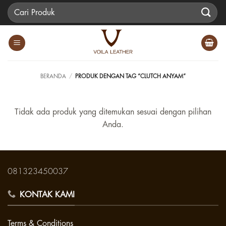
Skip
Pencarian
to
untuk:
content
BERANDA
/
PRODUK DENGAN TAG “CLUTCH ANYAM”
Tidak ada produk yang ditemukan sesuai dengan pilihan
Anda.
081323450037
KONTAK KAMI
Terms & Conditions