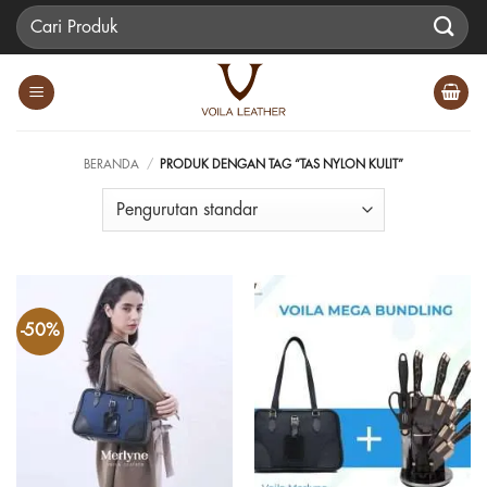
Skip
Pencarian
to
untuk:
content
BERANDA
/
PRODUK DENGAN TAG “TAS NYLON KULIT”
-50%