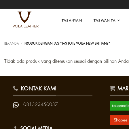
Skip
to
content
TAS ANYAM
TAS WANITA
BERANDA
/
PRODUK DENGAN TAG “TAS TOTE VOILA NEW BRITTANY”
Tidak ada produk yang ditemukan sesuai dengan pilihan Anda
KONTAK KAMI
MAR
081323450037
SOCIAL MEDIA