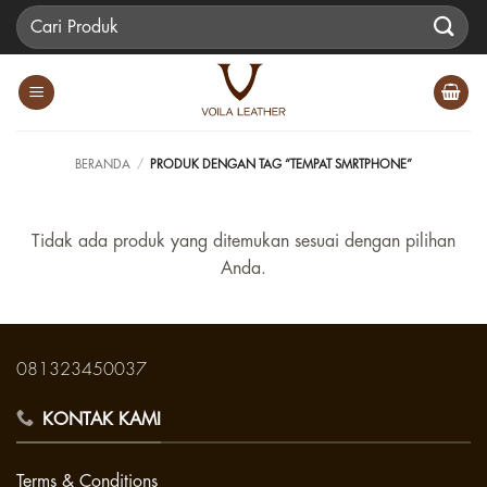
Skip
Pencarian
to
untuk:
content
BERANDA
/
PRODUK DENGAN TAG “TEMPAT SMRTPHONE”
Tidak ada produk yang ditemukan sesuai dengan pilihan
Anda.
081323450037
KONTAK KAMI
Terms & Conditions