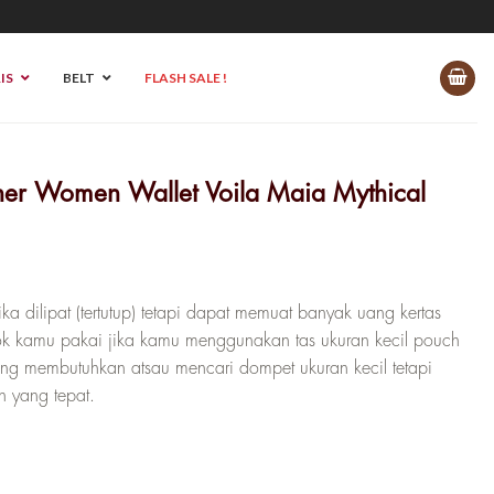
IS
BELT
FLASH SALE !
her Women Wallet Voila Maia Mythical
rga
at
ka dilipat (tertutup) tetapi dapat memuat banyak uang kertas
alah:
ocok kamu pakai jika kamu menggunakan tas ukuran kecil pouch
 310.000.
yang membutuhkan atsau mencari dompet ukuran kecil tetapi
n yang tepat.