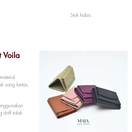
Stok habis
 Voila
material
ak uang kertas,
menggunakan
g doff tidak