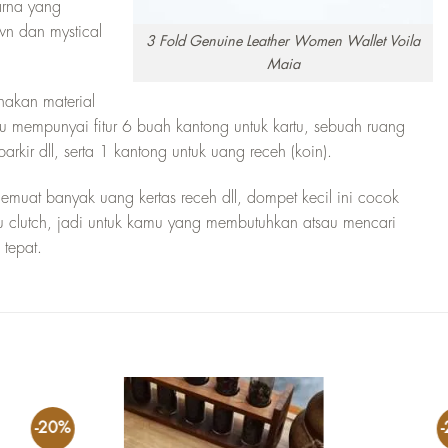
arna yang
own dan mystical
3 Fold Genuine Leather Women Wallet Voila
Maia
nakan material
u mempunyai fitur 6 buah kantong untuk kartu, sebuah ruang
arkir dll, serta 1 kantong untuk uang receh (koin).
 memuat banyak uang kertas receh dll, dompet kecil ini cocok
 clutch, jadi untuk kamu yang membutuhkan atsau mencari
 tepat.
-20%