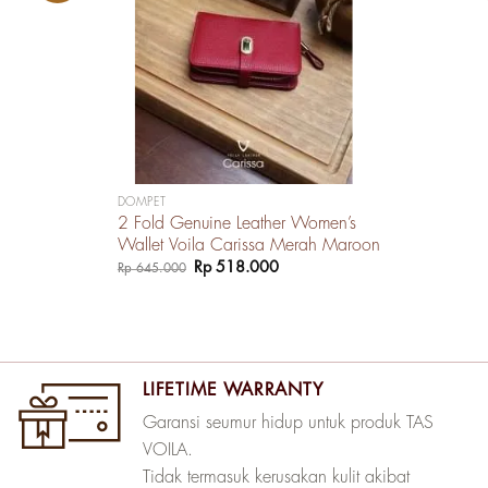
DOMPET
2 Fold Genuine Leather Women’s
Wallet Voila Carissa Merah Maroon
Harga
Harga
Rp
518.000
Rp
645.000
aslinya
saat
adalah:
ini
Rp 645.000.
adalah:
Rp 518.000.
LIFETIME WARRANTY
Garansi seumur hidup untuk produk TAS
VOILA.
Tidak termasuk kerusakan kulit akibat