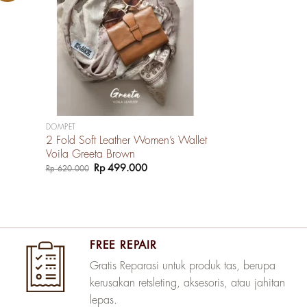
DOMPET
2 Fold Soft Leather Women’s Wallet
Voila Greeta Brown
Harga
Harga
Rp
499.000
Rp
620.000
aslinya
saat
adalah:
ini
Rp 620.000.
adalah:
Rp 499.000.
FREE REPAIR
Gratis Reparasi untuk produk tas, berupa
kerusakan retsleting, aksesoris, atau jahitan
lepas.