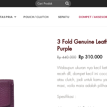
Pencarian
untuk:
TAS PRIA
POUCH / CLUTCH
SEPATU
DOMPET / AKSESOR
3 Fold Genuine Leat
Purple
Harga
Ha
Rp
310.000
Rp
440.000
aslinya
sa
adalah:
ini
Walaupun ukuran nya kecil keti
Rp 440.000.
ad
receh dll, dompet kecil ini c
Rp
atau clutch, jadi untuk kamu 
maxi, voila maia adalah piliha
Spesifikasi :