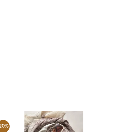
-20%
-25%