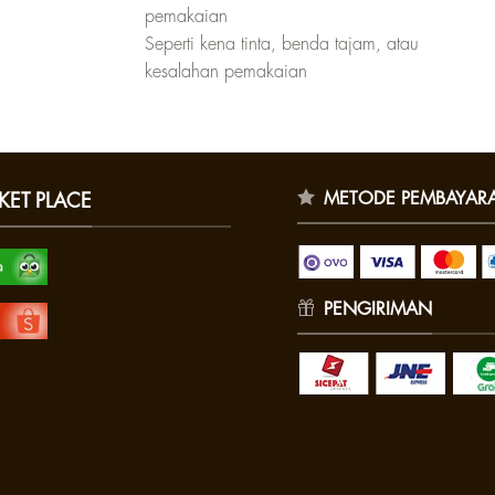
pemakaian
Seperti kena tinta, benda tajam, atau
kesalahan pemakaian
METODE PEMBAYAR
KET PLACE
PENGIRIMAN