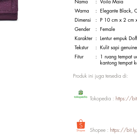
Nama
:
Voila Maia
Warna
:
Elegante Black, C
Dimensi
:
P 10 cm x 2 cm x 
Gender
:
Female
Karakter
:
Lentur empuk Dof
Tekstur
:
Kulit sapi genui
Fitur
:
1 ruang tempat u
kantong tempat ka
Produk ini juga tersedia di:
Tokopedia :
https://b
Shopee :
https://bit.