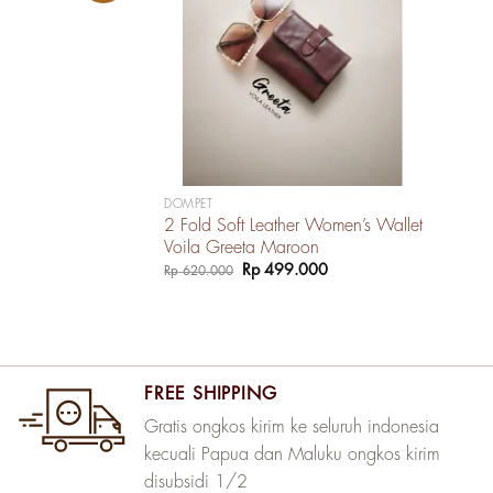
DOMPET
2 Fold Soft Leather Women’s Wallet
Voila Greeta Maroon
Harga
Harga
Rp
499.000
Rp
620.000
aslinya
saat
adalah:
ini
Rp 620.000.
adalah:
Rp 499.000.
FREE SHIPPING
Gratis ongkos kirim ke seluruh indonesia
kecuali Papua dan Maluku ongkos kirim
disubsidi 1/2