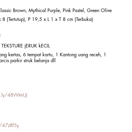
lassic Brown, Mythical Purple, Pink Pastel, Green Olive
8 (Tertutup), P 19,5 x L 1 x T 8 cm (Terbuka)
f
ne TEKSTURE jERUK kECIL
ang kertas, 6 tempat kartu, 1 Kantong uang receh, 1
rcis parkir struk belanja dll
it.ly/48WImUJ
ly/47zRf5y