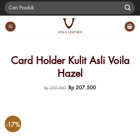
Skip
Pencarian
to
untuk:
content
Card Holder Kulit Asli Voila
Hazel
Harga
Harga
Rp
207.500
Rp
250.000
aslinya
saat
adalah:
ini
Rp 250.000.
adalah:
Rp 207.500.
-17%