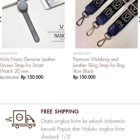
AKSESORIS
AKSESORIS
Voila Nano Genuine Leather
Premium Webbing and
Unisex Strap for Smart
Leather Sling Strap for Bag
Watch 20 mm
4cm Black
Harga
Harga
Rp
150.000
Rp
150.000
Rp
300.000
aslinya
saat
adalah:
ini
Rp 300.000.
adalah:
Rp 150.000.
FREE SHIPPING
Gratis ongkos kirim ke seluruh indonesia
kecuali Papua dan Maluku ongkos kirim
disubsidi 1/2