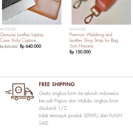
AKSESORIS
AKSESORIS
Genuine Leather Laptop
Premium Webbing and
Case Voila Capture
Leather Sling Strap for Bag
5cm Havana
Harga
Harga
Rp
640.000
Rp
800.000
aslinya
saat
Rp
150.000
adalah:
ini
Rp 800.000.
adalah:
Rp 640.000.
FREE SHIPPING
Gratis ongkos kirim ke seluruh indonesia
kecuali Papua dan Maluku ongkos kirim
disubsidi 1/2
tidak termasuk produk SEPATU dan FLASH
SALE.