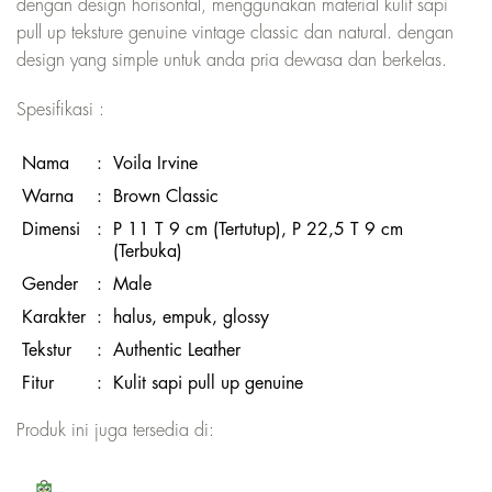
dengan design horisontal, menggunakan material kulit sapi
pull up teksture genuine vintage classic dan natural. dengan
design yang simple untuk anda pria dewasa dan berkelas.
Spesifikasi :
Nama
:
Voila Irvine
Warna
:
Brown Classic
Dimensi
:
P 11 T 9 cm (Tertutup), P 22,5 T 9 cm
(Terbuka)
Gender
:
Male
Karakter
:
halus, empuk, glossy
Tekstur
:
Authentic Leather
Fitur
:
Kulit sapi pull up genuine
Produk ini juga tersedia di: