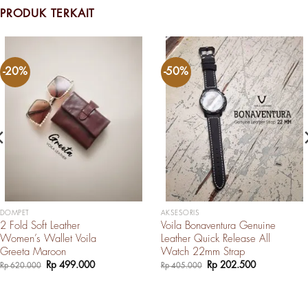
PRODUK TERKAIT
-20%
-50%
DOMPET
AKSESORIS
2 Fold Soft Leather
Voila Bonaventura Genuine
Women’s Wallet Voila
Leather Quick Release All
Greeta Maroon
Watch 22mm Strap
Harga
Harga
Harga
Harga
Rp
499.000
Rp
202.500
Rp
620.000
Rp
405.000
aslinya
saat
aslinya
saat
adalah:
ini
adalah:
ini
Rp 620.000.
adalah:
Rp 405.000.
adalah:
Rp 499.000.
Rp 202.500.