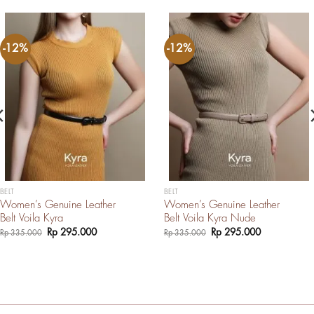
-12%
-12%
BELT
BELT
Women’s Genuine Leather
Women’s Genuine Leather
Belt Voila Kyra
Belt Voila Kyra Nude
Harga
Harga
Harga
Harga
Rp
295.000
Rp
295.000
Rp
335.000
Rp
335.000
aslinya
saat
aslinya
saat
adalah:
ini
adalah:
ini
Rp 335.000.
adalah:
Rp 335.000.
adalah:
Rp 295.000.
Rp 295.000.