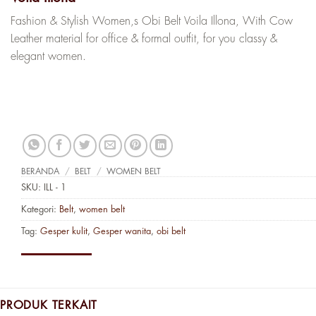
Fashion & Stylish Women,s Obi Belt Voila Illona, With Cow
Leather material for office & formal outfit, for you classy &
elegant women.
BERANDA
/
BELT
/
WOMEN BELT
SKU:
ILL - 1
Kategori:
Belt
,
women belt
Tag:
Gesper kulit
,
Gesper wanita
,
obi belt
PRODUK TERKAIT