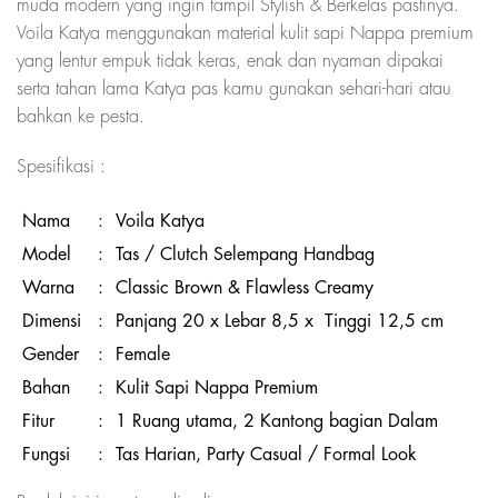
muda modern yang ingin tampil Stylish & Berkelas pastinya.
Voila Katya menggunakan material kulit sapi Nappa premium
yang lentur empuk tidak keras, enak dan nyaman dipakai
serta tahan lama Katya pas kamu gunakan sehari-hari atau
bahkan ke pesta.
Spesifikasi :
Nama
:
Voila Katya
Model
:
Tas / Clutch Selempang Handbag
Warna
:
Classic Brown & Flawless Creamy
Dimensi
:
Panjang 20 x Lebar 8,5 x Tinggi 12,5 cm
Gender
:
Female
Bahan
:
Kulit Sapi Nappa Premium
Fitur
:
1 Ruang utama, 2 Kantong bagian Dalam
Fungsi
:
Tas Harian, Party Casual / Formal Look