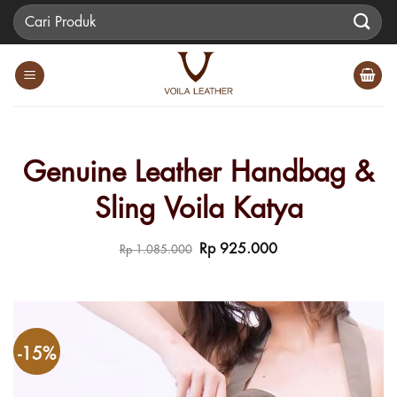
Skip
Pencarian
to
untuk:
content
Genuine Leather Handbag &
Sling Voila Katya
Harga
Harga
Rp
925.000
Rp
1.085.000
aslinya
saat
adalah:
ini
Rp 1.085.000.
adalah:
Rp 925.000.
-15%