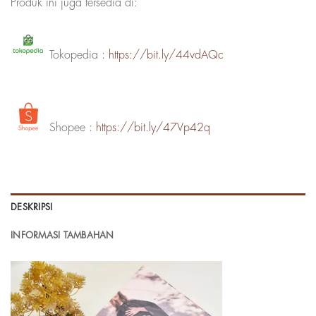
Produk ini juga tersedia di:
Tokopedia :
https://bit.ly/44vdAQc
Shopee :
https://bit.ly/47Vp42q
DESKRIPSI
INFORMASI TAMBAHAN