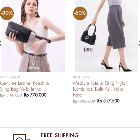
-30%
-50%
HAND BAGS
BEST DEAL
Genuine Leather Pouch &
Medium Tote & Sling Nylon
Sling Bag Voila Jenna
Kombinasi Kulit Asli Voila
Fara
Harga
Harga
Rp
770.000
Rp
1.100.000
aslinya
saat
Harga
Harga
Rp
517.500
Rp
1.035.000
adalah:
ini
aslinya
saat
Rp 1.100.000.
adalah:
adalah:
ini
Rp 770.000.
Rp 1.035.000.
adalah:
Rp 517.50
FREE SHIPPING