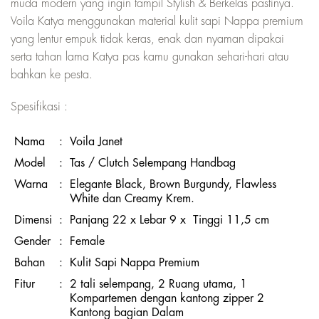
muda modern yang ingin tampil Stylish & Berkelas pastinya.
Voila Katya menggunakan material kulit sapi Nappa premium
yang lentur empuk tidak keras, enak dan nyaman dipakai
serta tahan lama Katya pas kamu gunakan sehari-hari atau
bahkan ke pesta.
Spesifikasi :
Nama
:
Voila Janet
Model
:
Tas / Clutch Selempang Handbag
Warna
:
Elegante Black, Brown Burgundy, Flawless
White dan Creamy Krem.
Dimensi
:
Panjang 22 x Lebar 9 x Tinggi 11,5 cm
Gender
:
Female
Bahan
:
Kulit Sapi Nappa Premium
Fitur
:
2 tali selempang, 2 Ruang utama, 1
Kompartemen dengan kantong zipper 2
Kantong bagian Dalam