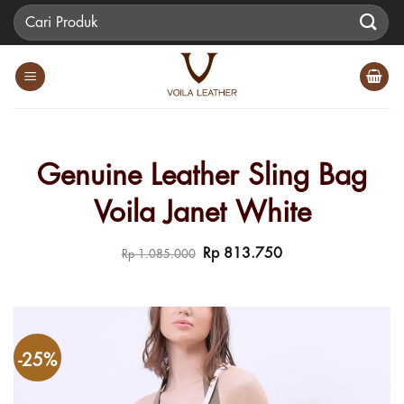
Skip
Pencarian
to
untuk:
content
Genuine Leather Sling Bag
Voila Janet White
Harga
Harga
Rp
813.750
Rp
1.085.000
aslinya
saat
adalah:
ini
Rp 1.085.000.
adalah:
Rp 813.750.
-25%