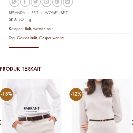
BERANDA
/
BELT
/
WOMEN BELT
SKU:
SOF - g
Kategori:
Belt
,
women belt
Tag:
Gesper kulit
,
Gesper wanita
PRODUK TERKAIT
-15%
-12%