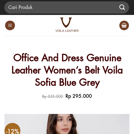
Skip
Pencarian
to
untuk:
content
Office And Dress Genuine
Leather Women’s Belt Voila
Sofia Blue Grey
Harga
Harga
Rp
295.000
Rp
335.000
aslinya
saat
adalah:
ini
Rp 335.000.
adalah:
Rp 295.000.
-12%