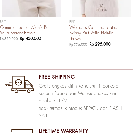
BELT
BELT
Genuine Leather Men’s Belt
Women’s Genuine Leather
Voila Farrant Brown
Skinny Belt Voila Fidelia
Brown
Harga
Harga
Rp
450.000
Rp
530.000
aslinya
saat
Harga
Harga
Rp
295.000
Rp
335.000
adalah:
ini
aslinya
saat
Rp 530.000.
adalah:
adalah:
ini
Rp 450.000.
Rp 335.000.
adalah:
Rp 295.000.
FREE SHIPPING
Gratis ongkos kirim ke seluruh indonesia
kecuali Papua dan Maluku ongkos kirim
disubsidi 1/2
tidak termasuk produk SEPATU dan FLASH
SALE.
LIFETIME WARRANTY