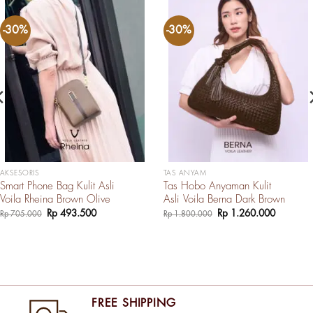
-30%
-30%
AKSESORIS
TAS ANYAM
Smart Phone Bag Kulit Asli
Tas Hobo Anyaman Kulit
Voila Rheina Brown Olive
Asli Voila Berna Dark Brown
Harga
Harga
Harga
Harga
Rp
493.500
Rp
1.260.000
Rp
705.000
Rp
1.800.000
aslinya
saat
aslinya
saat
adalah:
ini
adalah:
ini
Rp 705.000.
adalah:
Rp 1.800.000.
adalah:
0.
Rp 493.500.
Rp 1.260
FREE SHIPPING