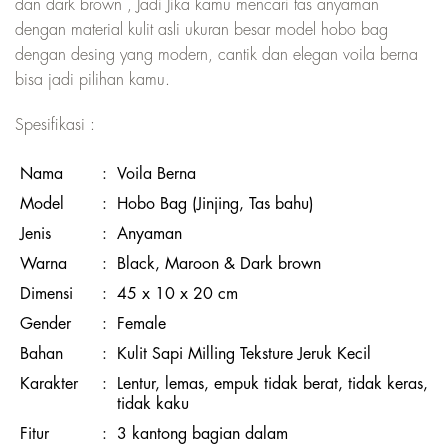
dan dark brown , Jadi Jika kamu mencari tas anyaman
dengan material kulit asli ukuran besar model hobo bag
dengan desing yang modern, cantik dan elegan voila berna
bisa jadi pilihan kamu.
Spesifikasi :
Nama
:
Voila Berna
Model
:
Hobo Bag (Jinjing, Tas bahu)
Jenis
:
Anyaman
Warna
:
Black, Maroon & Dark brown
Dimensi
:
45 x 10 x 20 cm
Gender
:
Female
Bahan
:
Kulit Sapi Milling Teksture Jeruk Kecil
Karakter
:
Lentur, lemas, empuk tidak berat, tidak keras,
tidak kaku
Fitur
:
3 kantong bagian dalam