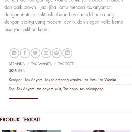
Berna Hadir dengan tiga warna cantik yaitu Black , Maroon
dan dark brown , Jadi Jika kamu mencari tas anyaman
dengan material kulit asli ukuran besar model hobo bag
dengan desing yang modern, cantik dan elegan voila berna
bisa jadi pilihan kamu.
BERANDA
/
TAS WANITA
/
TAS TOTE
SKU:
BRN - 1
Kategori:
Tas Anyam
,
Tas selempang wanita
,
Tas Tote
,
Tas Wanita
Tag:
Tas Anyam
,
tas anyam kulit
,
Tas hobo
,
tas selempang
PRODUK TERKAIT