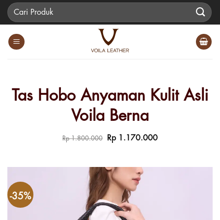
Skip
Pencarian
to
untuk:
content
Tas Hobo Anyaman Kulit Asli
Voila Berna
Harga
Harga
Rp
1.170.000
Rp
1.800.000
aslinya
saat
adalah:
ini
Rp 1.800.000.
adalah:
Rp 1.170.000.
-35%