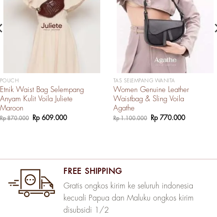
POUCH
TAS SELEMPANG WANITA
Etnik Waist Bag Selempang
Women Genuine Leather
Anyam Kulit Voila Juliete
Waistbag & Sling Voila
Maroon
Agathe
Harga
Harga
Harga
Harga
Rp
609.000
Rp
770.000
Rp
870.000
Rp
1.100.000
aslinya
saat
aslinya
saat
adalah:
ini
adalah:
ini
0.
Rp 870.000.
adalah:
Rp 1.100.000.
adalah:
Rp 609.000.
Rp 770.00
FREE SHIPPING
Gratis ongkos kirim ke seluruh indonesia
kecuali Papua dan Maluku ongkos kirim
disubsidi 1/2