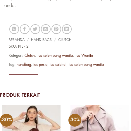
anda.
BERANDA
/
HAND BAGS
/
CLUTCH
SKU:
PTL - 2
Kategori:
Clutch
,
Tas selempang wanita
,
Tas Wanita
Tag:
handbag
,
tas pesta
,
tas satchel
,
tas selempang wanita
PRODUK TERKAIT
-30%
-30%