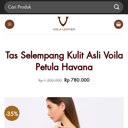
Skip
Pencarian
to
untuk:
content
Tas Selempang Kulit Asli Voila
Petula Havana
Harga
Harga
Rp
780.000
Rp
1.200.000
aslinya
saat
adalah:
ini
Rp 1.200.000.
adalah:
Rp 780.000.
-35%