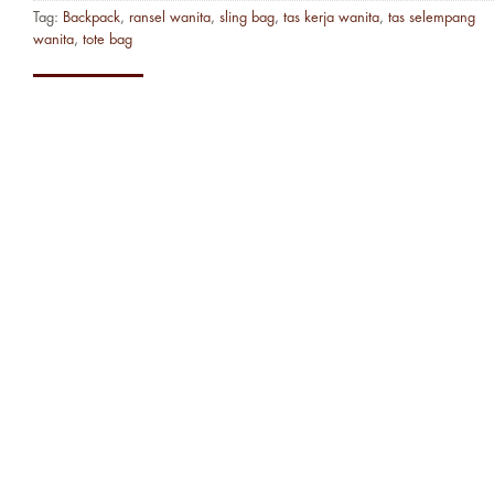
Tag:
Backpack
,
ransel wanita
,
sling bag
,
tas kerja wanita
,
tas selempang
wanita
,
tote bag