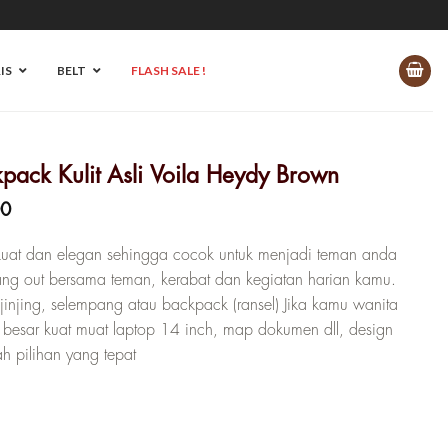
IS
BELT
FLASH SALE !
pack Kulit Asli Voila Heydy Brown
Harga
00
saat
ini
 kuat dan elegan sehingga cocok untuk menjadi teman anda
0.
adalah:
 hang out bersama teman, kerabat dan kegiatan harian kamu.
Rp 1.190.000.
jinjing, selempang atau backpack (ransel) Jika kamu wanita
besar kuat muat laptop 14 inch, map dokumen dll, design
h pilihan yang tepat