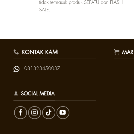
tidak termasuk produk SEPATU dan FLASH
SALE.
KONTAK KAMI
MAR
081323450037
SOCIAL MEDIA