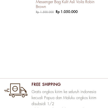
Messenger Bag Kulit Asli Voila Robin
Brown
Harga
Harga
Rp
1.050.000
Rp
1.500.000
aslinya
saat
adalah:
ini
Rp 1.500.000.
adalah:
Rp 1.050.000.
FREE SHIPPING
Gratis ongkos kirim ke seluruh indonesia
kecuali Papua dan Maluku ongkos kirim
disubsidi 1/2