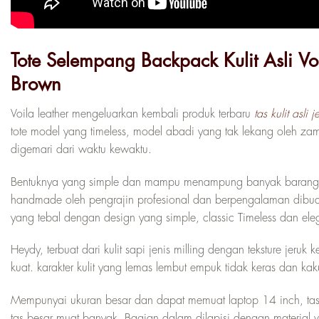
Tote Selempang Backpack Kulit Asli V
Brown
Voila leather mengeluarkan kembali produk terbaru
tas kulit asli 
tote model yang timeless, model abadi yang tak lekang oleh za
digemari dari waktu kewaktu.
Bentuknya yang simple dan mampu menampung banyak barang baw
handmade oleh pengrajin profesional dan berpengalaman dibuat s
yang tebal dengan design yang simple, classic Timeless dan eleg
Heydy, terbuat dari kulit sapi jenis milling dengan teksture jeru
kuat. karakter kulit yang lemas lembut empuk tidak keras dan 
Mempunyai ukuran besar dan dapat memuat laptop 14 inch, tas
tas besar muat banyak. Bagian dalam dilapisi dengan material 