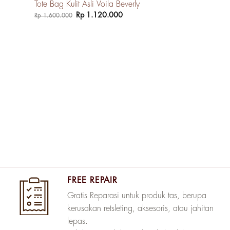
Tote Bag Kulit Asli Voila Beverly
Harga
Harga
Rp
1.120.000
Rp
1.600.000
aslinya
saat
adalah:
ini
Rp 1.600.000.
adalah:
Rp 1.120.000.
FREE REPAIR
Gratis Reparasi untuk produk tas, berupa
kerusakan retsleting, aksesoris, atau jahitan
lepas.