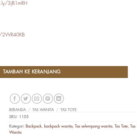
it.ly/3jB1mRH
.ly/2WR40KB
k Kulit Asli Voila Heydy Brown
TAMBAH KE KERANJANG
BERANDA
/
TAS WANITA
/
TAS TOTE
SKU:
1105
Kategori:
Backpack
,
backpack wanita
,
Tas selempang wanita
,
Tas Tote
,
Tas
Wanita