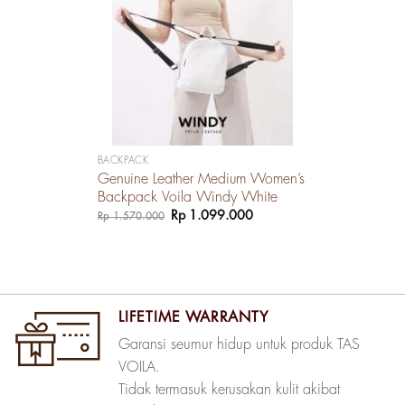
BACKPACK
Genuine Leather Medium Women’s
Backpack Voila Windy White
Harga
Harga
Rp
1.099.000
Rp
1.570.000
aslinya
saat
adalah:
ini
Rp 1.570.000.
adalah:
Rp 1.099.000.
LIFETIME WARRANTY
Garansi seumur hidup untuk produk TAS
VOILA.
Tidak termasuk kerusakan kulit akibat