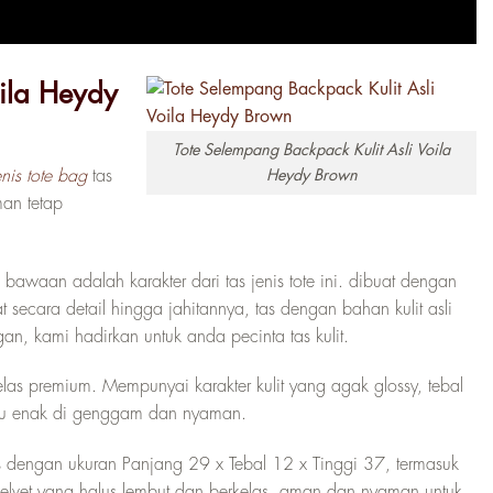
oila Heydy
Tote Selempang Backpack Kulit Asli Voila
Heydy Brown
jenis tote bag
tas
man tetap
aan adalah karakter dari tas jenis tote ini. dibuat dengan
ecara detail hingga jahitannya, tas dengan bahan kulit asli
an, kami hadirkan untuk anda pecinta tas kulit.
k kelas premium. Mempunyai karakter kulit yang agak glossy, tebal
kaku enak di genggam dan nyaman.
 dengan ukuran Panjang 29 x Tebal 12 x Tinggi 37, termasuk
velvet yang halus lembut dan berkelas, aman dan nyaman untuk