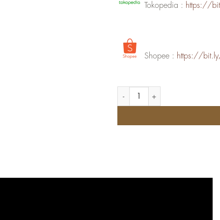
Tokopedia :
https://b
Shopee :
https://bit
Kuantitas Tote Selempang Backpac