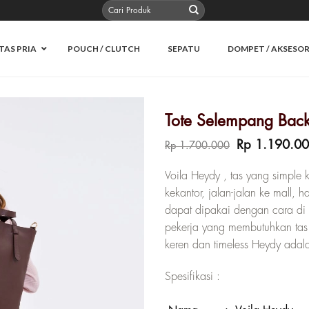
Pencarian
untuk:
TAS PRIA
POUCH / CLUTCH
SEPATU
DOMPET / AKSESOR
Tote Selempang Back
Harga
Rp
1.190.0
Rp
1.700.000
aslinya
adalah:
Voila Heydy , tas yang simple
Rp 1.700.00
kekantor, jalan-jalan ke mall,
dapat dipakai dengan cara di 
pekerja yang membutuhkan tas 
keren dan timeless Heydy adala
Spesifikasi :