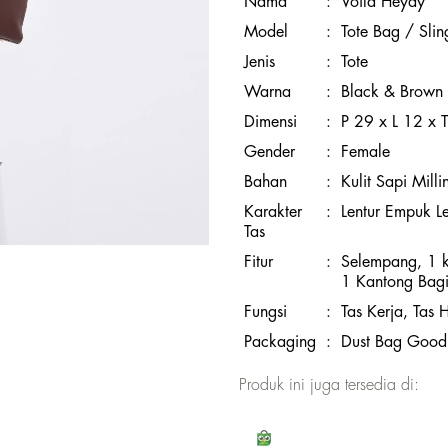
Nama
:
Voila Heydy
Model
:
Tote Bag / Sli
Jenis
:
Tote
Warna
:
Black & Brown
Dimensi
:
P 29 x L 12 x 
Gender
:
Female
Bahan
:
Kulit Sapi Mill
Karakter
:
Lentur Empuk L
Tas
Fitur
:
Selempang, 1 
1 Kantong Bag
Fungsi
:
Tas Kerja, Tas 
Packaging
:
Dust Bag Good
Produk ini juga tersedia di: