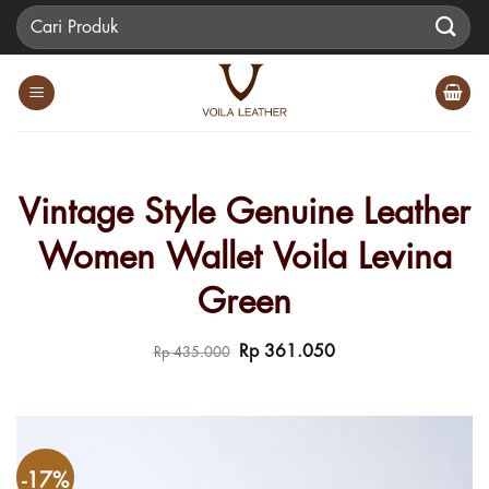
Skip
Pencarian
to
untuk:
content
Vintage Style Genuine Leather
Women Wallet Voila Levina
Green
Harga
Harga
Rp
361.050
Rp
435.000
aslinya
saat
adalah:
ini
Rp 435.000.
adalah:
Rp 361.050.
-17%