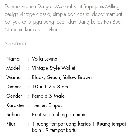
Dompet wanita Dengan Material Kulit Sapi jenis Milling,
design vintage classic, simple dan casual dapat memuat
banyak kartu juga uang receh dan Uang kertas.Pas Buat
Nemenin kamu sehari-hari
Spesifikasi :
Nama
:
Voila Levina
Model
:
Vintage Style Wallet
Warna
:
Black, Green, Yellow Brown
Dimensi
:
10 x 1.2 x 8 cm
Gender
:
Female & Male
Karakter
:
Lentur, Empuk
Bahan
:
Kulit sapi milling premium
Fitur
:
1 ruang tempat uang kertas 1 Ruang tempat
koin . 9 tempat kartu