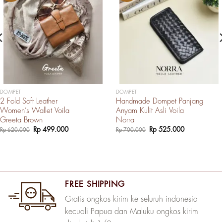
DOMPET
DOMPET
2 Fold Soft Leather
Handmade Dompet Panjang
Women’s Wallet Voila
Anyam Kulit Asli Voila
Greeta Brown
Norra
Harga
Harga
Harga
Harga
Rp
499.000
Rp
525.000
Rp
620.000
Rp
700.000
aslinya
saat
aslinya
saat
adalah:
ini
adalah:
ini
Rp 620.000.
adalah:
Rp 700.000.
adalah:
Rp 499.000.
Rp 525.000.
FREE SHIPPING
Gratis ongkos kirim ke seluruh indonesia
kecuali Papua dan Maluku ongkos kirim