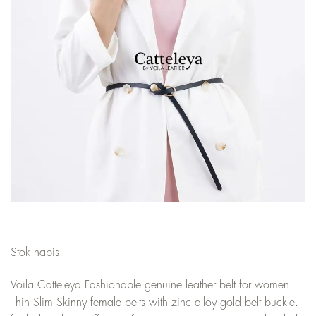
Stok habis
Voila Catteleya Fashionable genuine leather belt for women.
Thin Slim Skinny female belts with zinc alloy gold belt buckle.