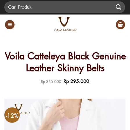
Skip
Pencarian
to
untuk:
content
Voila Catteleya Black Genuine
Leather Skinny Belts
Harga
Harga
Rp
295.000
Rp
335.000
aslinya
saat
adalah:
ini
Rp 335.000.
adalah:
Rp 295.000.
-12%