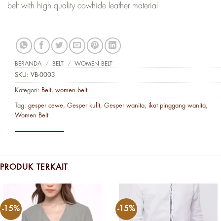
belt with high quality cowhide leather material
BERANDA
/
BELT
/
WOMEN BELT
SKU:
VB-0003
Kategori:
Belt
,
women belt
Tag:
gesper cewe
,
Gesper kulit
,
Gesper wanita
,
ikat pinggang wanita
,
Women Belt
PRODUK TERKAIT
-15%
-15%