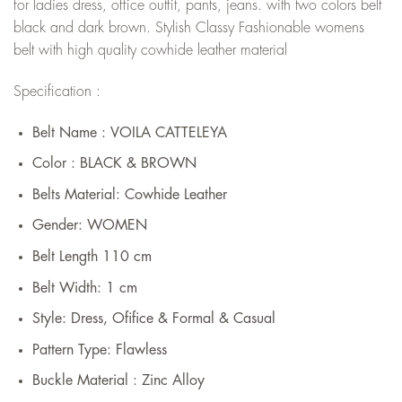
for ladies dress, office outfit, pants, jeans. with two colors belt
black and dark brown. Stylish Classy Fashionable womens
belt with high quality cowhide leather material
Specification :
Belt Name : VOILA CATTELEYA
Color : BLACK & BROWN
Belts Material:
Cowhide Leather
Gender:
WOMEN
Belt Length 110 cm
Belt Width: 1
cm
Style: Dress,
Ofifice & Formal & Casual
Pattern Type:
Flawless
Buckle Material : Zinc Alloy