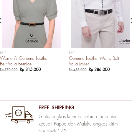
BELT
BELT
Women’s Genuine Leather
Genuine Leather Men’s Belt
Belt Voila Bernice
Voila Javier
Harga
Harga
Harga
Harga
Rp
315.000
Rp
386.000
Rp
370.000
Rp
455.000
aslinya
saat
aslinya
saat
adalah:
ini
adalah:
ini
Rp 370.000.
adalah:
Rp 455.000.
adalah:
Rp 315.000.
Rp 386.000.
FREE SHIPPING
Gratis ongkos kirim ke seluruh indonesia
kecuali Papua dan Maluku ongkos kirim
disubsidi 1/2