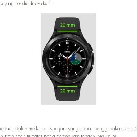
p yang tersedia di toko kami.
 berikut adalah merk dan type jam yang dapat menggunakan stra
an strap tidak terbatas pada contoh jam tangan berikut ini: