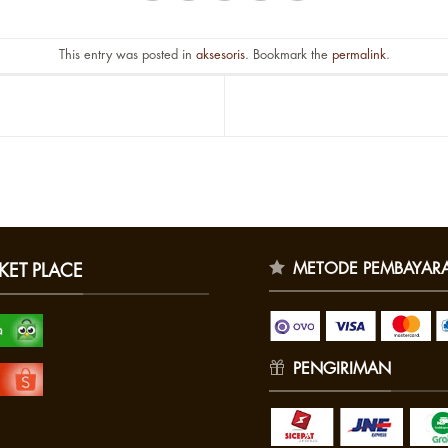
This entry was posted in
aksesoris
. Bookmark the
permalink
.
METODE PEMBAYAR
KET PLACE
PENGIRIMAN