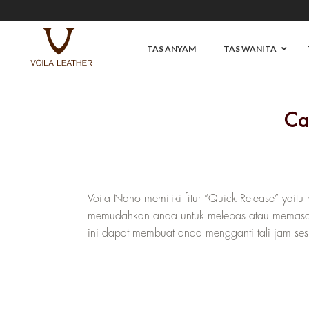
Skip
to
content
TAS ANYAM
TAS WANITA
Ca
Voila Nano memiliki fitur “Quick Release” yait
memudahkan anda untuk melepas atau memasang
ini dapat membuat anda mengganti tali jam ses