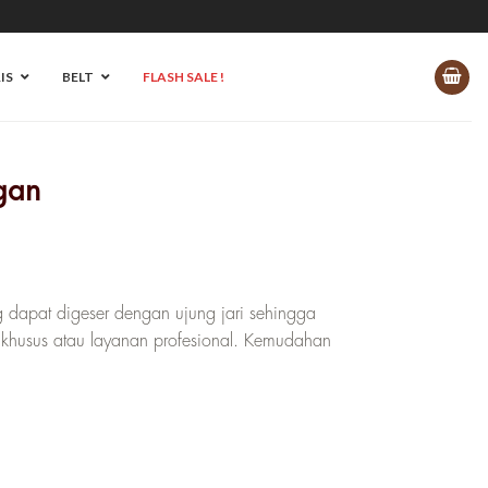
IS
BELT
FLASH SALE !
gan
ng dapat digeser dengan ujung jari sehingga
khusus atau layanan profesional. Kemudahan