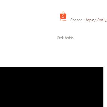
Shopee :
https://bit.
Stok habis