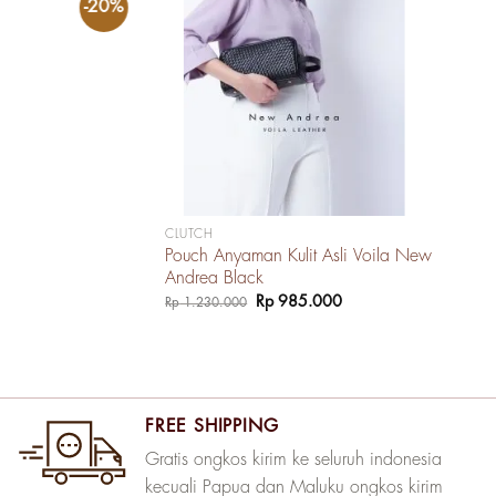
-20%
CLUTCH
Pouch Anyaman Kulit Asli Voila New
Andrea Black
Harga
Harga
Rp
985.000
Rp
1.230.000
aslinya
saat
adalah:
ini
Rp 1.230.000.
adalah:
Rp 985.000.
FREE SHIPPING
Gratis ongkos kirim ke seluruh indonesia
kecuali Papua dan Maluku ongkos kirim