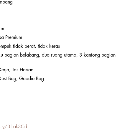
empang
cm
pa Premium
 empuk tidak berat, tidak keras
u bagian belakang, dua ruang utama, 3 kantong bagian
Kerja, Tas Harian
 Dust Bag, Goodie Bag
it.ly/31ak3Cd