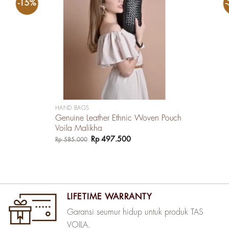
-15%
HAND BAGS
Genuine Leather Ethnic Woven Pouch
Voila Malikha
Harga
Harga
Rp
497.500
Rp
585.000
aslinya
saat
adalah:
ini
Rp 585.000.
adalah:
Rp 497.500.
LIFETIME WARRANTY
Garansi seumur hidup untuk produk TAS
VOILA.