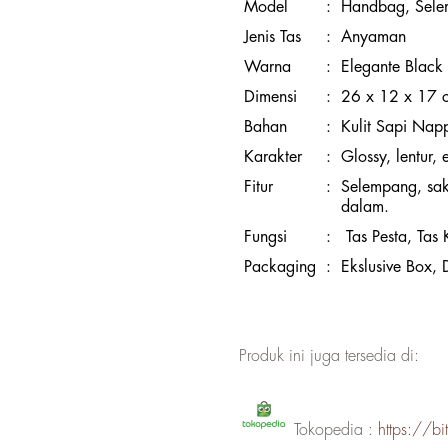
Model
:
Handbag, Sel
Jenis Tas
:
Anyaman
Warna
:
Elegante Black
Dimensi
:
26 x 12 x 17 
Bahan
:
Kulit Sapi Nap
Karakter
:
Glossy, lentur,
Fitur
:
Selempang, sak
dalam.
Fungsi
:
Tas Pesta, Tas 
Packaging
:
Ekslusive Box,
Produk ini juga tersedia di:
Tokopedia :
https://b