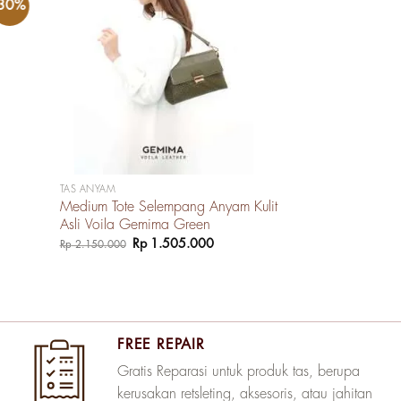
-30%
-30%
TAS ANYAM
Medium Tote Selempang Anyam Kulit
Asli Voila Gemima Green
Harga
Harga
Rp
1.505.000
Rp
2.150.000
aslinya
saat
adalah:
ini
Rp 2.150.000.
adalah:
Rp 1.505.000.
FREE REPAIR
Gratis Reparasi untuk produk tas, berupa
kerusakan retsleting, aksesoris, atau jahitan