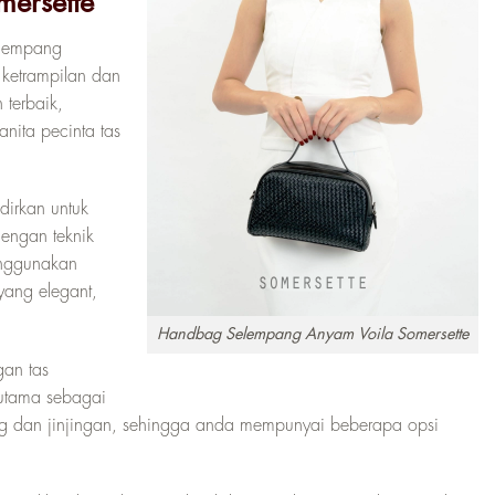
ersette
elempang
 ketrampilan dan
 terbaik,
nita pecinta tas
dirkan untuk
engan teknik
menggunakan
yang elegant,
Handbag Selempang Anyam Voila Somersette
gan tas
 utama sebagai
ng dan jinjingan, sehingga anda mempunyai beberapa opsi