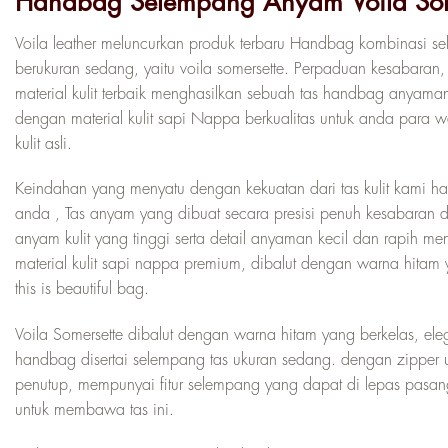
Handbag Selempang Anyam Voila Som
Voila leather meluncurkan produk terbaru Handbag kombinasi s
berukuran sedang, yaitu voila somersette. Perpaduan kesabaran,
material kulit terbaik menghasilkan sebuah tas handbag anyaman
dengan material kulit sapi Nappa berkualitas untuk anda para wa
kulit asli.
Keindahan yang menyatu dengan kekuatan dari tas kulit kami ha
anda , Tas anyam yang dibuat secara presisi penuh kesabaran d
anyam kulit yang tinggi serta detail anyaman kecil dan rapih 
material kulit sapi nappa premium, dibalut dengan warna hitam 
this is beautiful bag.
Voila Somersette dibalut dengan warna hitam yang berkelas, ele
handbag disertai selempang tas ukuran sedang. dengan zipper
penutup, mempunyai fitur selempang yang dapat di lepas pasa
untuk membawa tas ini.