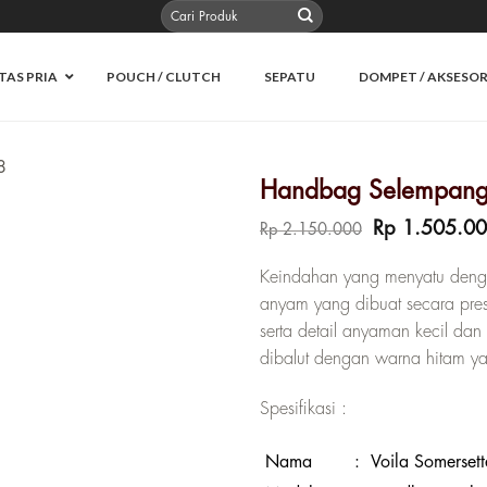
Pencarian
untuk:
TAS PRIA
POUCH / CLUTCH
SEPATU
DOMPET / AKSESOR
Handbag Selempang 
Harga
Rp
1.505.0
Rp
2.150.000
aslinya
adalah:
Keindahan yang menyatu dengan
Rp 2.150.00
anyam yang dibuat secara pres
serta detail anyaman kecil da
dibalut dengan warna hitam yang
Spesifikasi :
Nama
:
Voila Somersett