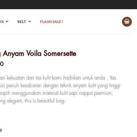
IS
BELT
FLASH SALE !
Anyam Voila Somersette
Harga
00
saat
ini
 kekuatan dari tas kulit kami hadirkan untuk anda , Tas
0.
adalah:
isi penuh kesabaran dengan teknik anyam kulit yang tinggi
Rp 1.505.000.
n rapih menggunakan material kulit sapi nappa premium,
 elegant, this is beautiful bag.
e