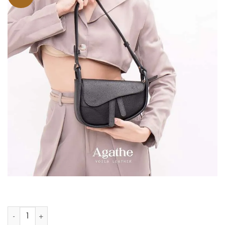
Kuantitas Women Genuine Leather Waistbag & Sling Voila Agathe