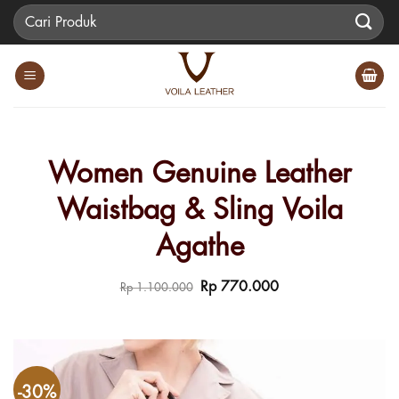
Skip
Pencarian
to
untuk:
content
Women Genuine Leather
Waistbag & Sling Voila
Agathe
Harga
Harga
Rp
770.000
Rp
1.100.000
aslinya
saat
adalah:
ini
Rp 1.100.000.
adalah:
Rp 770.000.
-30%