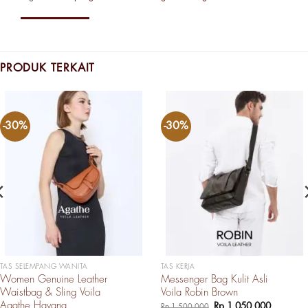
PRODUK TERKAIT
-30%
-30%
TAS SELEMPANG WANITA
TAS KERJA
Women Genuine Leather
Messenger Bag Kulit Asli
Waistbag & Sling Voila
Voila Robin Brown
Agathe Havana
Harga
Harga
Rp
1.050.000
Rp
1.500.000