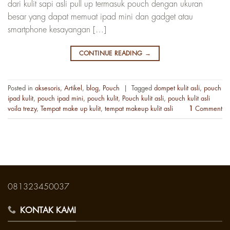
dari kulit sapi asli pull up termasuk pouch dengan ukuran
besar yang dapat memuat ipad mini dan gadget atau
smartphone kesayangan […]
CONTINUE READING
→
Posted in
aksesoris
,
Artikel
,
blog
,
Pouch
|
Tagged
dompet kulit asli
,
pouch
ipad kulit
,
pouch ipad mini
,
pouch kulit
,
Pouch kulit asli
,
pouch kulit asli
voila trezy
,
Tempat make up kulit
,
tempat makeup kulit asli
1
Comment
081323450037
KONTAK KAMI