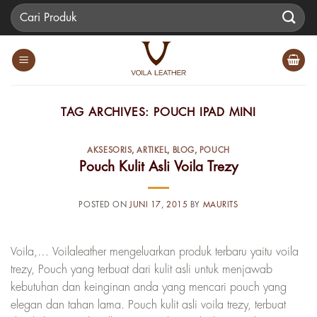
Skip
Pencarian
to
untuk:
content
TAG ARCHIVES:
POUCH IPAD MINI
AKSESORIS
,
ARTIKEL
,
BLOG
,
POUCH
Pouch Kulit Asli Voila Trezy
POSTED ON
JUNI 17, 2015
BY
MAURITS
Voila,… Voilaleather mengeluarkan produk terbaru yaitu voila
trezy, Pouch yang terbuat dari kulit asli untuk menjawab
kebutuhan dan keinginan anda yang mencari pouch yang
elegan dan tahan lama. Pouch kulit asli voila trezy, terbuat