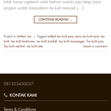
tidak hanya ngetrend untuk fashion wanita saja tetapi para
priapun sudah menjadikan tas kulit menjadi […]
CONTINUE READING
→
Posted in
Artikel
,
tas
|
Tagged
artikel tas kulit pria
,
jenis tas kulit pria
,
tas
kulit
,
tas kulit briefcase
,
tas kulit holdall
,
tas kulit massanger
,
Tas kulit pria
,
Tas kulit satchel
,
tas kulit tote
Leave a comment
081323450037
KONTAK KAMI
Terms & Conditions