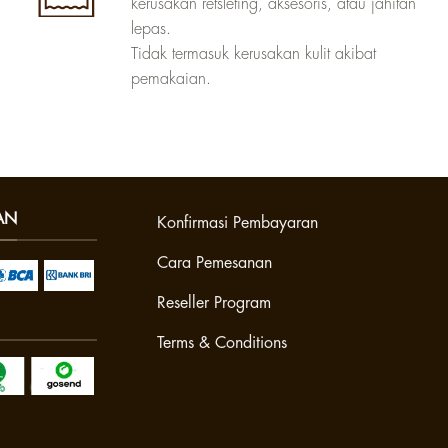
kerusakan retsleting, aksesoris, atau jahitan
lepas.
Tidak termasuk kerusakan kulit akibat
pemakaian.
AN
Konfirmasi Pembayaran
Cara Pemesanan
Reseller Program
Terms & Conditions