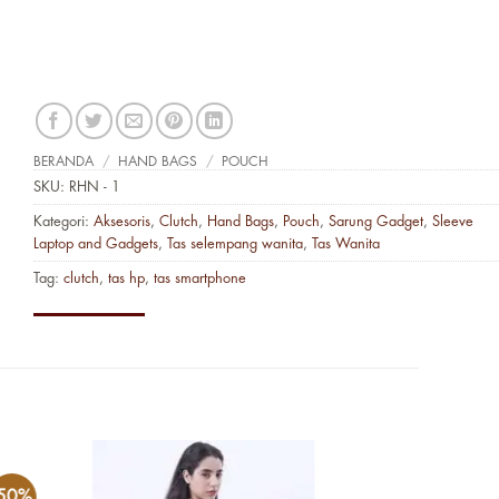
BERANDA
/
HAND BAGS
/
POUCH
SKU:
RHN - 1
Kategori:
Aksesoris
,
Clutch
,
Hand Bags
,
Pouch
,
Sarung Gadget
,
Sleeve
Laptop and Gadgets
,
Tas selempang wanita
,
Tas Wanita
Tag:
clutch
,
tas hp
,
tas smartphone
-50%