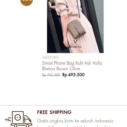
AKSESORIS
Smart Phone Bag Kulit Asli Voila
Rheina Brown Olive
Harga
Harga
Rp
493.500
Rp
705.000
aslinya
saat
adalah:
ini
Rp 705.000.
adalah:
Rp 493.500.
FREE SHIPPING
Gratis ongkos kirim ke seluruh indonesia