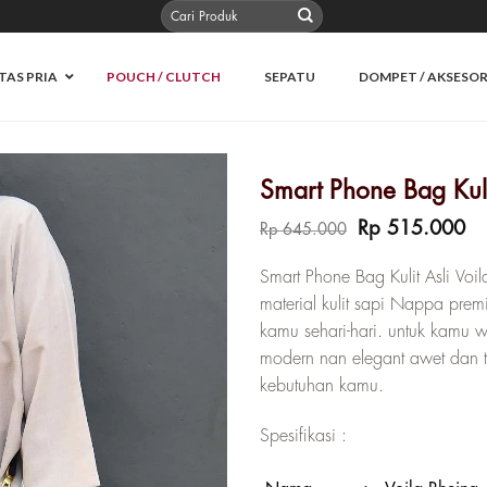
Pencarian
untuk:
TAS PRIA
POUCH / CLUTCH
SEPATU
DOMPET / AKSESOR
Smart Phone Bag Kuli
Harga
Ha
Rp
515.000
Rp
645.000
aslinya
sa
adalah:
ini
Smart Phone Bag Kulit Asli Vo
Rp 645.000.
ad
material kulit sapi Nappa pre
Rp
kamu sehari-hari. untuk kamu
modern nan elegant awet dan 
kebutuhan kamu.
Spesifikasi :