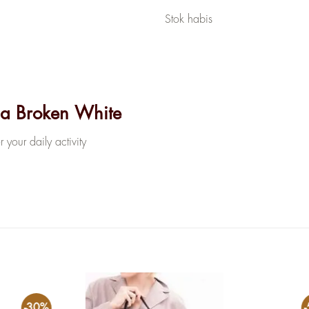
Stok habis
ina Broken White
 your daily activity
-30%