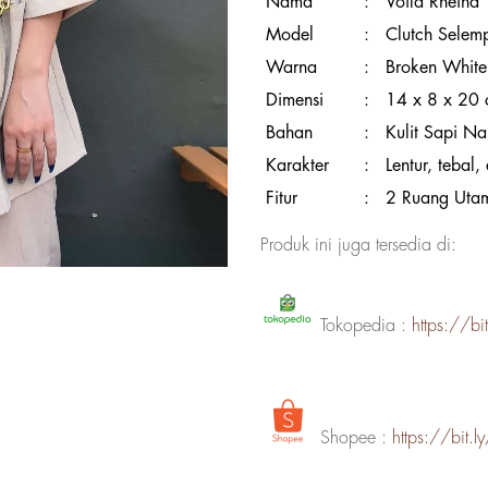
Nama
:
Voila Rheina
Model
:
Clutch Selem
Warna
:
Broken White
Dimensi
:
14 x 8 x 20
Bahan
:
Kulit Sapi N
Karakter
:
Lentur, tebal
Fitur
:
2 Ruang Uta
Produk ini juga tersedia di:
Tokopedia :
https://b
Shopee :
https://bit