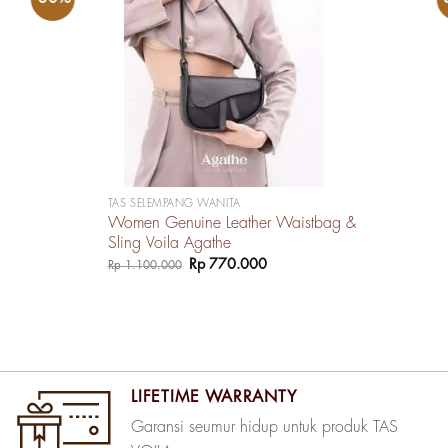
TAS SELEMPANG WANITA
Women Genuine Leather Waistbag &
Sling Voila Agathe
Harga
Harga
Rp
770.000
Rp
1.100.000
aslinya
saat
adalah:
ini
Rp 1.100.000.
adalah:
Rp 770.000.
LIFETIME WARRANTY
Garansi seumur hidup untuk produk TAS