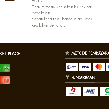
VOILA.
Tidak termasuk kerusakan kulit akibat
pemakaian
Seperti kena tinta, benda tajam, atau
kesalahan pemakaian
METODE PEMBAYAR
KET PLACE
PENGIRIMAN