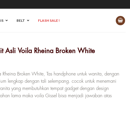
IS
BELT
FLASH SALE !
t Asli Voila Rheina Broken White
rga
at
ila Rheina Broken White, Tas handphone untuk wanita, dengan
alah:
mium lengkap dengan tali selempang. cocok untuk menemani
 515.000.
 wanita yang membutuhkan tempat gadget dengan design
tahan lama maka voila Gissel bisa menjadi jawaban atas