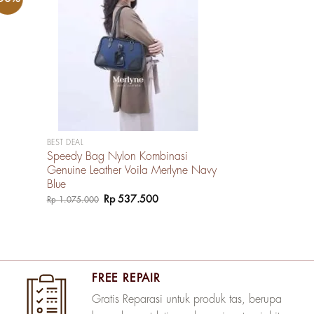
BEST DEAL
Speedy Bag Nylon Kombinasi
Genuine Leather Voila Merlyne Navy
Blue
Harga
Harga
Rp
537.500
Rp
1.075.000
aslinya
saat
adalah:
ini
Rp 1.075.000.
adalah:
Rp 537.500.
FREE REPAIR
Gratis Reparasi untuk produk tas, berupa