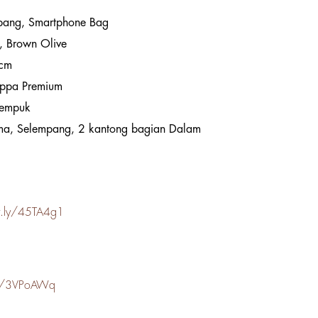
pang, Smartphone Bag
, Brown Olive
 cm
appa Premium
, empuk
ma, Selempang, 2 kantong bagian Dalam
it.ly/45TA4g1
.ly/3VPoAWq