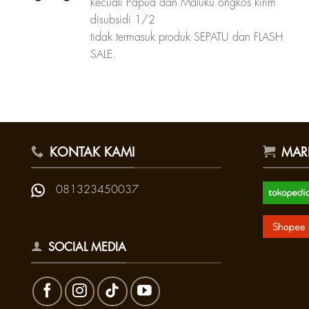
kecuali Papua dan Maluku ongkos kirim
disubsidi 1/2
tidak termasuk produk SEPATU dan FLASH
SALE.
KONTAK KAMI
MAR
081323450037
SOCIAL MEDIA