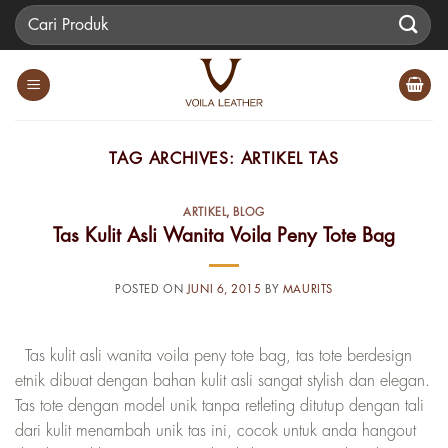
Skip
Pencarian
to
untuk:
content
TAG ARCHIVES:
ARTIKEL TAS
ARTIKEL
,
BLOG
Tas Kulit Asli Wanita Voila Peny Tote Bag
POSTED ON
JUNI 6, 2015
BY
MAURITS
Tas kulit asli wanita voila peny tote bag, tas tote berdesign
etnik dibuat dengan bahan kulit asli sangat stylish dan elegan.
Tas tote dengan model unik tanpa retleting ditutup dengan tali
dari kulit menambah unik tas ini, cocok untuk anda hangout