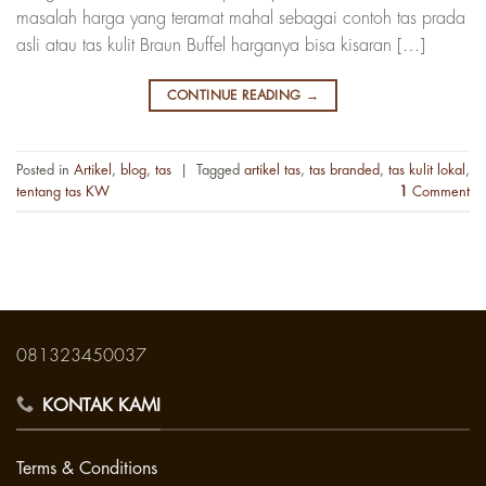
masalah harga yang teramat mahal sebagai contoh tas prada
asli atau tas kulit Braun Buffel harganya bisa kisaran […]
CONTINUE READING
→
Posted in
Artikel
,
blog
,
tas
|
Tagged
artikel tas
,
tas branded
,
tas kulit lokal
,
tentang tas KW
1
Comment
081323450037
KONTAK KAMI
Terms & Conditions