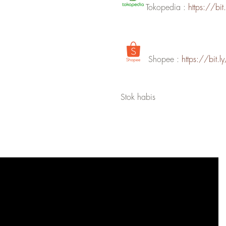
Tokopedia :
https://bi
Shopee :
https://bit.
Stok habis