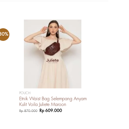
-30%
-30%
POUCH
Etnik Waist Bag Selempang Anyam
Kulit Voila Juliete Maroon
Harga
Harga
Rp
609.000
Rp
870.000
aslinya
saat
adalah:
ini
Rp 870.000.
adalah:
Rp 609.000.