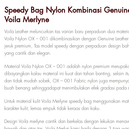
Speedy Bag Nylon Kombinasi Genuine
Voila Merlyne
Voila Leather meluncurkan tas varian baru perpaduan dua materi
Voila Nylon OX – 001 dikombinasikan dengan Genuine Leather M
jeruk premium, Tas model speedy dengan perpaduan design ba
yang cantik dan elegan.
Material Voila Nylon OX – 001 adalah nylon premium merupakan
dibayangkan kalau material ini kuat dan tahan banting, selain i
dan tidak mudah sobek, OX – 001 Fabric nylon juga mempunyai
buah benang sehinggadapat menimbulakan efek gradasi pada mat
Untuk material kulit Voila Merlyne speedy bag menggunakan materi
karakter kulit, lemas empuk tidak keraas dan kaku.
Design Voila merlyne cantik dan berkelas dengan lekukan menawan 
bawah dan atas tas. Voila Merlyn kami hadir dengan 3 tiga war