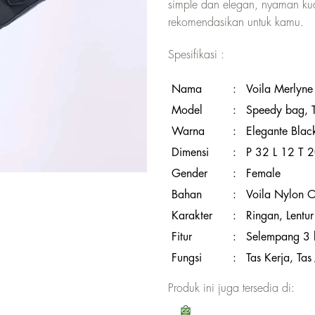
simple dan elegan, nyaman ku
rekomendasikan untuk kamu.
Spesifikasi :
Nama
:
Voila Merlyne
Model
:
Speedy bag, 
Warna
:
Elegante Blac
Dimensi
:
P 32 L 12 T 
Gender
:
Female
Bahan
:
Voila Nylon O
Karakter
:
Ringan, Lentur
Fitur
:
Selempang 3 
Fungsi
:
Tas Kerja, Tas
Produk ini juga tersedia di: