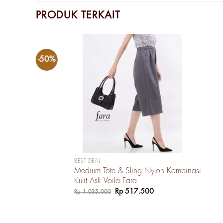
PRODUK TERKAIT
-50%
0.
BEST DEAL
Medium Tote & Sling Nylon Kombinasi
Kulit Asli Voila Fara
Harga
Harga
Rp
517.500
Rp
1.035.000
aslinya
saat
adalah:
ini
Rp 1.035.000.
adalah:
Rp 517.500.