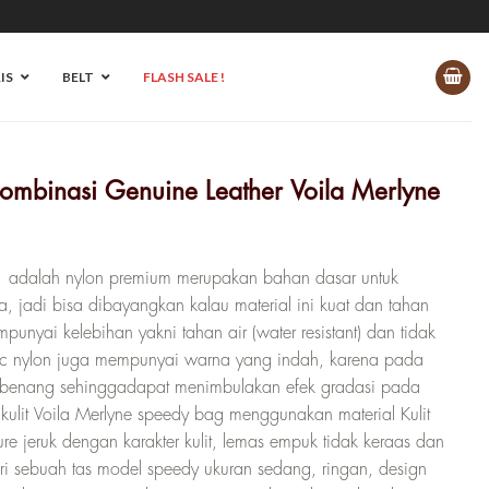
IS
BELT
FLASH SALE !
mbinasi Genuine Leather Voila Merlyne
Harga
saat
ni
1 adalah nylon premium merupakan bahan dasar untuk
0.
adalah:
, jadi bisa dibayangkan kalau material ini kuat dan tahan
Rp 537.500.
punyai kelebihan yakni tahan air (water resistant) dan tidak
c nylon juga mempunyai warna yang indah, karena pada
ah benang sehinggadapat menimbulakan efek gradasi pada
l kulit Voila Merlyne speedy bag menggunakan material Kulit
ture jeruk dengan karakter kulit, lemas empuk tidak keraas dan
i sebuah tas model speedy ukuran sedang, ringan, design