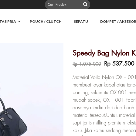
Pencarian
untuk:
TAS PRIA
POUCH / CLUTCH
SEPATU
DOMPET / AKSESOR
Speedy Bag Nylon Ko
Harga
Rp
537.500
Rp
1.075.000
aslinya
adalah:
i
Material Voila Nylon OX – 00
Rp 1.075.00
membuat layar kapal atau tenda
banting, selain itu OX 001 mem
mudah sobek, OX – 001 Fabri
dasarnya terdiri dari dua bu
material tersebut.Untuk materia
sapi jenis milling premium teks
kaku. Jika kamu sedang mencar