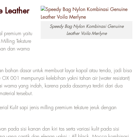
 Leather
Speedy Bag Nylon Kombinasi Genuine
Leather Voila Merlyne
al premium yaitu
illing Teksture
han dan warna
 bahan dasar untuk membuat layar kapal atau tenda, jadi bisa
tu OX 001 mempunyai kelebihan yakni tahan air (water resistant)
 warna yang indah, karena pada dasarnya terdiri dari dua
erial tersebut.
al Kulit sapi jenis milling premium teksture jeruk dengan
pada sisi kanan dan kiri tas serta variasi kulit pada sisi
na yang cantik dan elegan yakni : All black, Mocca kombinasi