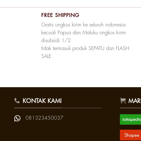
FREE SHIPPING
Gratis ongkos kirim ke seluruh indonesia
kecuali Papua dan Maluku ongkos kirim
disubsidi 1/2
tidak termasuk produk SEPATU dan FLASH
SALE.
KONTAK KAMI
MAR
081323450037