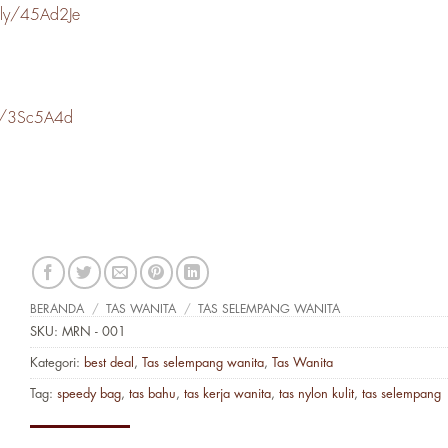
t.ly/45Ad2Je
ly/3Sc5A4d
BERANDA
/
TAS WANITA
/
TAS SELEMPANG WANITA
SKU:
MRN - 001
Kategori:
best deal
,
Tas selempang wanita
,
Tas Wanita
Tag:
speedy bag
,
tas bahu
,
tas kerja wanita
,
tas nylon kulit
,
tas selempang