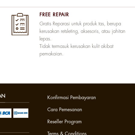
FREE REPAIR
Gratis Reparasi untuk produk tas, berupa
kerusakan retsleting, aksesoris, atau jahitan
lepas.
Tidak termasuk kerusakan kulit akibat
pemakaian.
AN
Konfirmasi Pembayaran
Cara Pemesanan
Reseller Program
Terms & Conditions